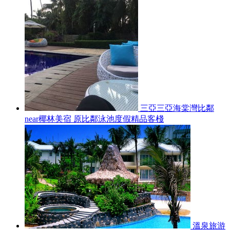
三亞三亞海棠灣比鄰
near椰林美宿 原比鄰泳池度假精品客棧
溫泉旅游