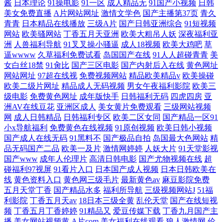
酱
日本理论
91操电影
91一区
成人精品无
91国产小视频
日韩
美女免费直播
A片网站网址
激情文学色
国产主播第37页
青久
青青
日本精品在线播放
三级A片
国产日韩亚洲综合
91短视频
网站
欧美骚网站
丁香五月天亚洲
欧美大粗吊人妖
深夜福利亚
洲
人兽福利导航
91叉叉操小骚逼
成人18视频
欧美大鸡吧
草
逼wwww
久草福利免费试看
岛国国产在线
91人人超碰青青
美
女白丝18禁
91肏比
国产三区电影
国产内射后入在线
黄色网址
网站网址
97超在线视
免费视频网站
精品欧美精品v
欧美操碰
欧美二级片网址
精品成人无码视频
男女午夜福利影院
欧美三
级电影
免费黄色网址
成年版快手
日韩福利无码
四虎四房
亚
洲AV在线豆花
亚洲区成人
美女黄片免费观看
三级网站视频
网
成人日韩精品
日韩福利专区
欧美二区女同
国产精品一区91
小x导航福利
免费黄色在线视频
91原创视频
欧美日韩小视频
国产成人在线无码
91黑料不
国产极品自拍
岛国最大色网站
精
品无码国产二品
欧美一及片
激情网婷婷
人妖大片
91天堂影视
国产www
成年人伦理片
高清日韩电影
国产尤物视频在线
超
碰福利97视屏
91看片入口
日本国产成人视频
日本日韩欧美在
线
黄色资料入口
黄色网三级毛片
最新黄色av
麻豆影院免费
五月天堂丁香
国产精品水多
福利所导航
三级视频网站J
51福
利影院
丁香五月天av
18日本三级全黄
乱伦天堂
国产在线短视
频
丁香五月丁香婷婷
91精品又
爱豆传媒下载
丁香九月国产主
播
美女网站视频黄
A片com
美女福利在线观看
狼人激情网
伦