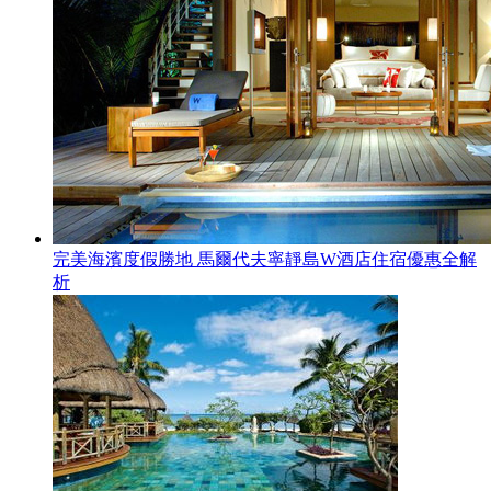
完美海濱度假勝地 馬爾代夫寧靜島W酒店住宿優惠全解
析