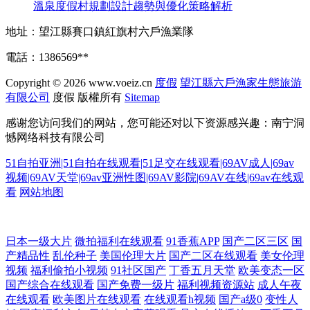
溫泉度假村規劃設計趨勢與優化策略解析
地址：望江縣賽口鎮紅旗村六戶漁業隊
電話：1386569**
Copyright © 2026
www.voeiz.cn
度假
望江縣六戶漁家生態旅游
有限公司
度假
版權所有
Sitemap
感谢您访问我们的网站，您可能还对以下资源感兴趣：南宁洞
憾网络科技有限公司
51自拍亚洲|51自拍在线观看|51足交在线观看|69AV成人|69av
视频|69AV天堂|69av亚洲性图|69AV影院|69AV在线|69av在线观
看
网站地图
91豆花久久 日本在线不卡啊 国产91视频白丝 青青草社区 自拍自慰视频 99
日本一级大片
微拍福利在线观看
91香蕉APP
国产二区三区
国
产精品性
乱伦种子
美国伦理大片
国产二区在线观看
美女伦理
视频
福利偷拍小视频
91社区国产
丁香五月天堂
欧美变态一区
精品视频在线观看 伦理影院导航 51视频在线观看入口 www91牛cw 乱日P
国产综合在线观看
国产免费一级片
福利视频资源站
成人午夜
在线观看
欧美图片在线观看
在线观看h视频
国产a级0
变性人
欧美 91n在线网页免费 国产一区综合 操色国产综合 欧美亞洲日韓Aⅴ 91小