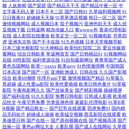
频
人妖射精
国产屁屁
国产精品天干天
国产精品午夜一区
中
文字幕无码人妻
日本不卡二区
国产日韩91
久草福利视频网
91
91丝足网页 精品视频123 一本道大香蕉伊人5 国产精品免费久久 五月丁香
日日夜夜91
超碰碰天天操
91草草酒店视频
韩日一区二区
国产
激情视频网站
成人视频日本
茄子视频污
亚洲色欲天天
成人丝
色图 97资源人妻 女同六区 51自拍网站超碰在线 91丝足 精品入口蜜桃入口
瓜视频下载
日韩逼网
精东传媒入口
黄wwww色
香港伦理电影
在线
成人影院在线播放
欧美足交一区二区
91视频电影
另类四
51福利视频 肏屄91社区 欧洲抠逼电影 91视频观看入口 久草福利91 夜射猫
虎
亚洲东京热
国产不卡在线
91九色视频
日本天堂视频导航
日本三级光棍影院
91大神精品
欧美怡红院院二区
爱豆传媒观
看网站
综合日韩欧美
草逼网首页
国产日韩精品91
91视频网站
97 www福利av 欧美成人官网 91视频蝌蚪 后入黑丝在线播放 亚洲的黄色
在线
69性影院
福利资源在线
91自拍最新网址
青青草国产成人
黄色岛国网站
欧美一xxxxx
欧美gayv
91色情激情网
中国韩国
网址色悠悠 92AV在线 欧美国产综合 91成人看片视频 蜜桃一区二区亚洲
日本高清
国产国产一区
亚洲欧洲成人
日韩在线
久久国产影视
综合
欧美69潮喷
伦理片app下载
激情视频国产精品
91草莓久
草超碰
成人性爱aa影院
欧美性爱插插
欧美日韩色黄片
91草莓
91免费在线观看资源站 麻豆精品视频专区 91黄在线观看免费版 国产久久
影院
午夜电影网久久
国产丝袜美女
国产精彩视频
操碰视屏
国产福利在线
91久久影院
免费日韩电影
日韩成人影视
欧美精
伊人精品在线 影音先锋中文字幕亚洲 东方AV免费网 日产国产欧美精美视
品性交
午夜宅男免费
另类亚洲色情
家庭乱伦理电影
91草B草
B视频
国产精品熟女一
国产巨乳在线观看
四虎免费91
国内精
频 91视频福利导航 精品久久中文人妻免费 日韩亚洲网址 日韩网站3 91在
品无码短片
超碰成人操操
欧美猛交视频
西瓜影院在线观看
欧
美做受日韩
国产在线一
国产原创视频在线
国产视频高清
国产
丝袜一区
黄色av网址大全
人妻乱视
国产成人在线网站
久草视
线网站 欧美性爱主站 91碰视频 九草热最新视频 亚洲日韩欧美自慰在线 肏