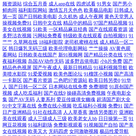
频资源站
综合五月香
成人app在线
四虎试看
91男女
国产男小
鲜肉同
福利影院网站
激情五月天色色
欧美极品电影
日韩成人
屄在线看 人妖专区 91青草在线观看 黑丝av导航 先锋影音av中文资源 超碰
第一页
国产日韩欧美电影
久久机热
成人午夜网
黄色天堂男人
操视频免费91
日韩中文在线
精品中的精品
97国产精品视频
91
美女在线视频
51欧美
一区精品麻豆经典
国产在线观看资源
波
老司机91 青青草原伊人网在线 91视频在线观看免费 免费黄污视频在线观
多野洁衣视频
污网站免费看
特级欧美在线观看
自拍视频91
91
艹艹
久草网在线
18福利影院
老司机蜜桃在线
成人精品一区二
看 91豆花成人 国产做在线观看 先锋影音偷拍 97干资源超碰在线 手机福利
区
韩日爆乳无码三级
欧美伦理电影网站
艹艹操操
AV黄色观
看网站
日韩欧美在线国产
新91视频网
国产精品分类在线
97午
视频导航0 91制片国产精品 欧美拍拍视频 91蜜桃A片视频 久久爱九九
夜福利视频
岛国AV动作无码
波多野吉依电影
小h片免费
国产
精品色色视屏
国产午夜成人
最新日韩精品
91福利视频导航
欧
美喷水影院
91爱爱视频
欧美色图论坛
91榴莲小视频
国产高清
91av在线导航丝袜 大香蕉伊伊阴包在线8 五月丁香网站 91在线美脚丝袜
一卡新区
国产看片资源
二色吧97资源站
欧美日韩另类0
91华
人
国产日韩一区二区
日本网站在线免费
免费潮喷
91原创国产
蜜桃一区二区亚洲 91va视频 91福利社迅雷 五月天色色影院 99视频在线你
视频
成人吃瓜福利
国产在线9
操碰高清免费视频
午夜电影全
集
国产AV无码
人妻系列
爱豆传媒倩女幽魂
超清国产剧大全
懂得 欧美性爱亚洲色图91 91天堂网在线 久久婷婷精品 91n日日视频网址
91中文字幕在线
免费在线小视频
吃瓜福利小视频
免费91
国产
日产亚洲精品
91社在线高清
人人草香蕉
激情另类图片
亚洲欧
美在线观看
成人三级成人三级
欧美老女人bb
日日操第一页
91
国产草草草久久www 91VA午夜福利 国产黑丝视频 婷婷午夜 传媒AV影视
网豆花视频
91福利剧场
免费影视观看
91视频国产自拍
国产美
女在线视频
欧美又大
无码四虎
女同激吻视频
极品性爱导航
色日韩欧美网 福利导航老司机 五月天av资源男人网 91淫库 色9精品 97在