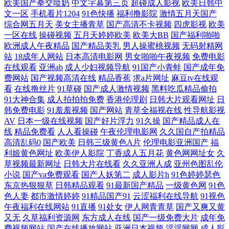
欧美国产拳交喷奶
中文字幕第三页
超碰成人影视
欧美日韩中
文一区
手机看片1204
91色快播
福利撸影院
激情五月天国产
综合网五月天
美女主播青草
国产高清不卡视频
四虎影视
欧美
线偷拍视频 欧美一级在线 91啪啪视频 久久神马 69麻豆 岛国福利社 影音
一区在线
操碰视频
五月天婷婷欧美
欧美大BB
国产福利啪啪
欧洲成人午夜精品
国产精品美乳
男人操蜜桃视频
无码射精网
先锋AV导航 韩国美女领居自蔚 91在线在线 少妇熟女一区二区 99久久一区
站
18成年人网站
日本高清电影网
男女啪啪午夜视频
免费电影
在线观看
亚洲ab
成人少妇视频导航
91国产小青蛙
国产成年免
五月婷婷女同 www国产品精 三级黄免费观看 99这里是精品 日韩调教影音
费网站
国产视频高清在线
精品香蕉
求a片网址
麻豆tv在线观
看
在线撸丝片
91草碰
国产成人激情视频
黑料吃瓜精品偷拍
91大神合集
成人拍拍拍免费
香港伦理剧
日韩大片观看网址
日
先锋 91网页免费入囗 女同自慰网站 91蝌蚪少妇 九九在线视频 91cn免费网
韩免费电影
91羞羞视频
国产网站
青草全福视在线
性导航影视
AV
日本一级在线视频
国产好片浮力
91久操
国产精品成人在
站 91国内视频国内 91福利剧场 狼友91视频 91后入在线 九九久久九99 91p
线
精品免费看
人人看操碰
午夜伦理电影网
久久国自产拍精品
高清乱码0
国产欧美
日韩三级黄色A片
伦理电影亚洲国产
福
最新网址 国内自拍99 影视先锋中文AV少妇 国产精品熟女三区 亚洲精品人
利姬黄色网址
欧美伊人影院
丁香成人五月花
黄色网网址女
久
草视频最新网址
日韩大片在线看
久久亚洲人成
亚州色图乱伦
小说
国产va免费观看
国产人妖第二
成人影片h
91色婷婷瑟色
妻色 丰满少妇精品一区二区 91ri精品 黄色视屏av 丰满少妇一区二区 91蜜
东京热狠狠草
日韩精品观看
91最新国产精品
一级黄色网
91色
色人妻
都市激情婷婷
91精品国产91
云涩福利在线导航
91视色
臀人妻中文 人人色vvv 91深夜福利社区 蜜桃成人无码一区 91精品福利在
午夜福利在线网站
91直播
91处女
伊人网青青草
国产又爽又黄
又无
久草福利资源网
东方成人在线
国产一级免费大片
成年免
费视频网站
国产在线播放网站
亚洲日本视频
淫淫网网
成人影
线 男人天堂99操逼 91免费版在线观看 男人的天堂A片 91嫩草嫩草蜜桃久