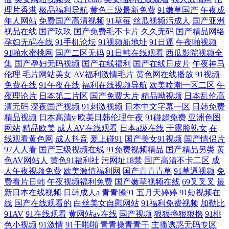
理片香港
极品福利导航
黄色三级最新免费
91嫩草国产
午夜成
年人网站
免费国产高清视频
91草莓
丝瓜视频污成人
国产亚洲
视品在线
国产玖玖
国产免费毛不卡片
久久无码
国产精品网络
孕妇无码在线
91手机论坛
91视频新地址
91日逼
午夜啪视频
91啪水蜜桃网
国产二区无码
91日韩在线观看
西瓜影院视频全
集
国产孕妇无码视频
国产在线福利
国产在线日皮片
午夜神马
伦理
毛片网站美女
AV福利激情毛片
黄色网在线播放
91视频
免费在线
91午夜在线
福利在线视频导航
欧美喷潮一区二区
午
夜理论片
日本第二片区
国产免费大片
精品呦视频
日本乱伦高
清无码
深夜国产视频
91刺激视频
日本中文字幕一区
日韩免费
精品视频
日本高清v
欧美日韩伦理午夜
91碰超免费
亚洲色图
网站
精品欧美
成人AV在线观看
日本a级在线
干露脸熟女
在
线观看黄色网
成人抖音
爰上碰91
国产美女91视频
国产情侣片
97人人看
国产三级视频在线
91免费视频精品
国产精品另类
黄
色AV网站人
黄色91福利社
污网址18禁
国产高清不卡二区
成
人午夜视频免费
欧美激情福利网
国产青青青草
91草逼视频
免
费看片日韩
午夜视频福利免费
国产嫩草视频在线
69叉叉叉
最
新日本在线视频
日韩成人a
青青操91
五月天婷婷
91短视频在
线
国产在线观看的
白丝美女自慰网站
91福利免费视频
加勒比
91AV
91在线观看
黄网站av在线
国产视频
狠狠擼狠狠擼
91桃
色小视频
91激情
91干啪啪
青青操青青干
主播诱惑无码专区