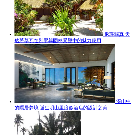
返璞歸真 天
然茅草瓦在別墅與園林景觀中的魅力應用
深山中
的隱居夢境 逅生明山里度假酒店的設計之美