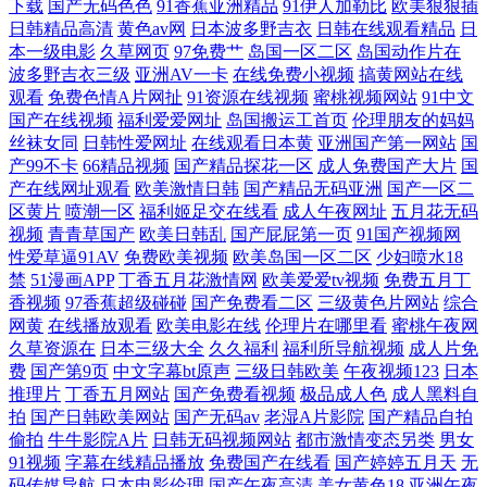
日干夜撸 大香蕉99伊人 91大神系列在线观看 蜜桃视频网站 91伊久 少妇网
下载
国产无码色色
91香蕉亚洲精品
91伊人加勒比
欧美狠狠插
日韩精品高清
黄色av网
日本波多野吉衣
日韩在线观看精品
日
本一级电影
久草网页
97免费艹
岛国一区二区
岛国动作片在
站91 福利91视频 69情爱视频 欧美人与兽另类 91足交 婷婷五月天乱 狠狠
波多野吉衣三级
亚洲AV一卡
在线免费小视频
搞黄网站在线
观看
免费色情A片网扯
91资源在线视频
蜜桃视频网站
91中文
久久香蕉 91网站在线观看密桃 天堂久久国产av 久久97青草娱乐在线 91全
国产在线视频
福利爱爱网址
岛国搬运工首页
伦理朋友的妈妈
丝袜女同
日韩性爱网址
在线观看日本黄
亚洲国产第一网站
国
产99不卡
66精品视频
国产精品探花一区
成人免费国产大片
国
部免费观看 日本女人国产久久 肏女屄视频网 一级免费国产色片 九草热最
产在线网址观看
欧美激情日韩
国产精品无码亚洲
国产一区二
区黄片
喷潮一区
福利姬足交在线看
成人午夜网址
五月花无码
新视频 91视频在线观看大全 日日操极品视觉盛宴 大香蕉97 1024午夜小视
视频
青青草国产
欧美日韩乱
国产屁屁第一页
91国产视频网
性爱草逼91AV
免费欧美视频
欧美岛国一区二区
少妇喷水18
频 久久精品视频网站 91停停色网 色色影院网站 国产一区欧美 91免费视屏
禁
51漫画APP
丁香五月花激情网
欧美爱爱tv视频
免费五月丁
香视频
97香蕉超级碰碰
国产免费看二区
三级黄色片网站
综合
网黄
在线播放观看
欧美电影在线
伦理片在哪里看
蜜桃午夜网
大全 色色精品一区二区 福利姬av在线 91P0狼人社 玖玖资源总站 91偷拍福
久草资源在
日本三级大全
久久福利
福利所导航视频
成人片免
费
国产第9页
中文字幕bt原声
三级日韩欧美
午夜视频123
日本
利视频 五月婷婷777
推理片
丁香五月网站
国产免费看视频
极品成人色
成人黑料自
拍
国产日韩欧美网站
国产无码av
老湿A片影院
国产精品自拍
偷拍
牛牛影院A片
日韩无码视频网站
都市激情变态另类
男女
91视频
字幕在线精品播放
免费国产在线看
国产婷婷五月天
无
码传媒导航
日本电影伦理
国产午夜高清
美女黄色18
亚洲午夜