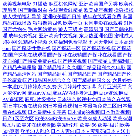
欧美视频电影
91播放
麻豆桃色网站
亚洲欧美国产另类
欧美伦
理另类
国产刺激对白
在线观看91精品
欧美成年视频
操碰操揉
成人微拍福利导航
亚洲欧美国产日韩
成年在线观看免费
岛国
精品在线播放
狠狠撸第四色
欧美一页
女同电影在线观看
91网
国产尤物在
毛片网站黄色
狼人三级片
高清男同
国产日韩伦理
淫
成年免费视频
亚洲欧美中文视频
东京热亚洲色图
蜜桃成人
超碰网
91精品小视频
久草福利免费视影
五月天堂网
日本高清
com
国产探花性爱在线|国产探花一区|国产探花影视|国产探花
在|国产探花在线观看|国产探花在线精|国产探花在线看|国产探
花自拍|国产特黄免费在线|国产特黄视频
国产精品夫妻福利|国
产精品夫妻露脸|国产精品福利久久|国产精品福利久久电影|国
产精品高清网站|国产精品刮毛|国产精品国产|国产精品国产伦
子伦露看|国产精品国色综合久久|国产精品韩国久久
六月婷婷
一本道|六月婷婷永久免费|六月婷婷中文字幕|六月亚洲天堂|六
月依依av网|麻豆av爱豆|麻豆AV在线搬运工|麻豆av资源|麻豆
AV资源网|麻豆a片级播放
日本综合影视中文|日本综合在线观
看|日本综合在线免费|日本最黄视频|日本最新免费二区|日本最
新在线视频|日本最新中文字幕|日本做aj的视频|日本做爱视频|
日产1区至六区
欧美28p|欧美30pAV|欧美3d成人动漫|欧美3p潮
喷A片|欧美3P在线观看|欧美3级伦理|欧美456|欧美4级片|欧美
50p爽图|欧美50人乱伦
日本人妻91|日本人妻乱码|日本人妖电