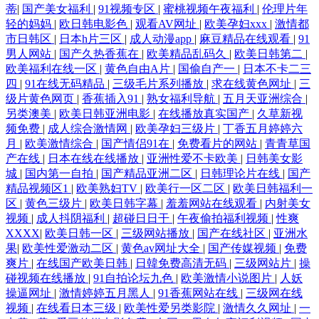
蒂
|
国产美女福利
|
91视频专区
|
蜜桃视频午夜福利
|
伦理片年
轻的妈妈
|
欧日韩电影色
|
观看AV网址
|
欧美孕妇xxx
|
激情都
市日韩区
|
日本h片三区
|
成人动漫app
|
麻豆精品在线观看
|
91
男人网站
|
国产久热香蕉在
|
欧美精品乱码久
|
欧美日韩第二
|
欧美福利在线一区
|
黄色自由A片
|
国偷自产一
|
日本不卡二三
四
|
91在线无码精品
|
三级毛片系列播放
|
求在线黄色网址
|
三
级片黄色网页
|
香蕉插入91
|
熟女福利导航
|
五月天亚洲综合
|
另类澳美
|
欧美日韩亚洲电影
|
在线播放真实国产
|
久草新视
频免费
|
成人综合激情网
|
欧美孕妇三级片
|
丁香五月婷婷六
月
|
欧美激情综合
|
国产情侣91在
|
免费看片的网站
|
青青草国
产在线
|
日本在线在线播放
|
亚洲性爱不卡欧美
|
日韩美女影
城
|
国内第一自拍
|
国产精品亚洲二区
|
日韩理论片在线
|
国产
精品视频区1
|
欧美熟妇TV
|
欧美行一区二区
|
欧美日韩福利一
区
|
黄色三级片
|
欧美日韩字幕
|
羞羞网站在线观看
|
内射美女
视频
|
成人抖阴福利
|
超碰日日干
|
午夜偷拍福利视频
|
性爽
XXXX
|
欧美日韩一区
|
三级网站播放
|
国产在线社区
|
亚洲水
果
|
欧美性爱激动二区
|
黄色av网址大全
|
国产传媒视频
|
免费
爽片
|
在线国产欧美日韩
|
日韓免费高清无码
|
三级网站片
|
操
碰视频在线播放
|
91自拍论坛九色
|
欧美激情小说图片
|
人妖
操逼网址
|
激情婷婷五月黑人
|
91香蕉网站在线
|
三级网在线
视频
|
在线看日本三级
|
欧美性爱另类影院
|
激情久久网址
|
一