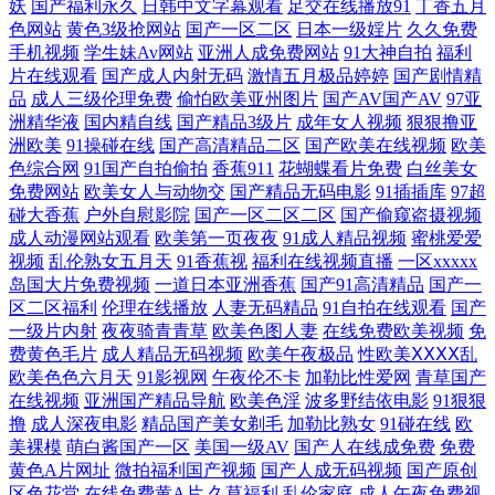
妖
国产福利永久
日韩中文字幕观看
足交在线播放91
丁香五月
色网站
黄色3级抢网站
国产一区二区
日本一级婬片
久久免费
视频最新网址 久久婷婷精品 91搭讪啪 大香蕉婷婷伊人 欧洲人人摸 91处女
手机视频
学生妹Av网站
亚洲人成免费网站
91大神自拍
福利
片在线观看
国产成人内射无码
激情五月极品婷婷
国产剧情精
品
成人三级伦理免费
偷怕欧美亚州图片
国产AV国产AV
97亚
视频 肏屄视频看看 欧美在线看 日韩精品潮噴一区 91麻豆竹菊国产精品一
洲精华液
国内精自线
国产精品3级片
成年女人视频
狠狠撸亚
洲欧美
91操碰在线
国产高清精品二区
国产欧美在线视频
欧美
级 狼人五月天影院 中文字幕无码伦区 www91插插插 老司机AV福利网站
色综合网
91国产自拍偷拍
香蕉911
花蝴蝶看片免费
白丝美女
免费网站
欧美女人与动物交
国产精品无码电影
91插插库
97超
91黑絲美女被草 豆花一区 日韩AV一 91次云 浮力av 欧美专区1 91豆花网页
碰大香蕉
户外自慰影院
国产一区二区二区
国产偷窥盗摄视频
成人动漫网站观看
欧美第一页夜夜
91成人精品视频
蜜桃爱爱
视频
乱伦熟女五月天
91香蕉视
福利在线视频直播
一区xxxxx
在线看 青草原视频 91大神小青蛙搭讪视频 国产在线视频第六页 午夜福利
岛国大片免费视频
一道日本亚洲香蕉
国产91高清精品
国产一
区二区福利
伦理在线播放
人妻无码精品
91自拍在线观看
国产
91视频第一页 日本阿v中文字幕 91碰碰人 国內操逼在线 日日射福利导航
一级片内射
夜夜骑青青草
欧美色图人妻
在线免费欧美视频
免
费黄色毛片
成人精品无码视频
欧美午夜极品
性欧美ⅩⅩⅩⅩ乱
欧美色色六月天
91影视网
午夜伦不卡
加勒比性爱网
青草国产
91国精产品视频 国产在线视频91 日韩一级视频 91欧美麻豆精品久久 久cao
在线视频
亚洲国产精品导航
欧美色淫
波多野结依电影
91狠狠
撸
成人深夜电影
精品国产美女剃毛
加勒比熟女
91碰在线
欧
在线 亚欧成人毛片 91网站直接观看 久久视频女人 性爱av导航 超碰人人草
美裸模
萌白酱国产一区
美国一级AV
国产人在线成免费
免费
黄色A片网址
微拍福利国产视频
国产人成无码视频
国产原创
尻屁 欧美极品另类 91国产A级视频 高清日韩av无码网址 五月激情久久破
区色花堂
在线免费黄A片
久草福利
乱伦家庭
成人午夜免费视