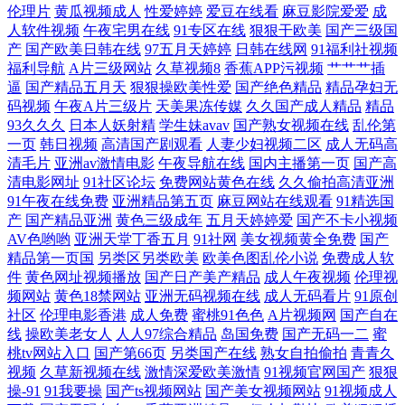
人免费在线 91爱爱视频午夜 久久亚洲熟妇熟女 伪娘色情 欧美成人日韩精
伦理片
黄瓜视频成人
性爱婷婷
爱豆在线看
麻豆影院爱爱
成
人软件视频
午夜宅男在线
91专区在线
狠狠干欧美
国产三级国
品 91无毒精选探花 日韩无码一二一三四五 黑人妖肏逼 91高清视频 日韩黑
产
国产欧美日韩在线
97五月天婷婷
日韩在线网
91福利社视频
福利导航
A片三级网站
久草视频8
香蕉APP污视频
艹艹艹插
逼
国产精品五月天
狠狠操欧美性爱
国产绝色精品
精品孕妇无
视频 成人福利午夜无码 在线一区二区 精品19p 91精品视频入口 日韩看片
码视频
午夜A片三级片
天美果冻传媒
久久国产成人精品
精品
93久久久
日本人妖射精
学生妹avav
国产熟女视频在线
乱伦第
AV福利在线 四虎剧院 超碰在线9797人妻 午夜成人手机视频 精品久久 91
一页
韩日视频
高清国产剧观看
人妻少妇视频二区
成人无码高
清毛片
亚洲av激情电影
午夜导航在线
国内主播第一页
国产高
清电影网址
91社区论坛
免费网站黄色在线
久久偷拍高清亚洲
色虎免费观看 五月天色社区 豆花吃瓜每日视频在线 影音先锋av资源色图
91午夜在线免费
亚洲精品第五页
麻豆网站在线观看
91精选国
产
国产精品亚洲
黄色三级成年
五月天婷婷爱
国产不卡小视频
精品国语久 91黑丝激情福利视频 欧美人妻色图 国产精品久久一级 91在线
AV色哟哟
亚洲天堂丁香五月
91社网
美女视频黄全免费
国产
精品第一页国
另类区另类欧美
欧美色图乱伦小说
免费成人软
大 首页国产主播 福利资源导航 91次元成人 日韩极品av 传媒视频高清一区
件
黄色网址视频播放
国产日产美产精品
成人午夜视频
伦理视
频网站
黄色18禁网站
亚洲无码视频在线
成人无码看片
91原创
社区
伦理电影香港
成人免费
蜜桃91色色
A片视频网
国产自在
传媒 在线观看下载黄 九九国产热 91涩涩网站 日韩亚州国产成人综合 东京
线
操欧美老女人
人人97综合精品
岛国免费
国产无码一二
蜜
桃tv网站入口
国产第66页
另类国产在线
熟女自拍偷拍
青青久
热在线网址蜜桃 91cn在线 91蜜拍 影音先锋绿帽电影 久久肏肏 91日韩在线
视频
久草新视频在线
激情深爱欧美激情
91视频官网国产
狠狠
操-91
91我要操
国产ts视频网站
国产美女视频网站
91视频成人