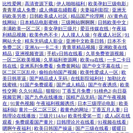
比性爱网
|
高清资源下载
|
伊人啪啪福利
|
欧美孕妇三级电影
|
青青草成人免费
|
成人傳媒在綫觀看
|
夫妻福利影院
|
亚洲无
码欧美另类
|
日韩欧美成人社区
|
精品国产伦理网
|
AV黄色在
线网站
|
日本精品电影蜜桃
|
三级网站啊啊啊
|
日韩欧美中文
|
丰满欧美一区二区
|
美女孕妇三级片
|
爱豆传媒在线
|
午夜福
利精品视频
|
欧美色色不卡
|
人人摸人人操
|
午夜成人社区
|
91
网站大全
|
精东无码成人影业
|
亚洲中文欧美日韩
|
日本不卡
免费二区
|
亚洲Av一卡二卡
|
青青草精品视频
|
亚洲欧美在线
精品
|
亚洲视频资源
|
手机v日韩在线看
|
久草免费资源视频
|
一区二区欧美视频
|
久草福利资源网
|
欧美va在线
|
一卡二卡日
韩在线
|
亚洲系列免费看
|
免费黄网站
|
国产中文字幕在线
|
一
区二区三区乱伦
|
偷拍自拍国产视频
|
欧美性爱成人一区
|
欧
美日韩草逼
|
国产精品成人无码
|
在线影院福利社
|
加勒比在
线蜜桃
|
91国产免费观看
|
国产成人精品
|
国产午夜诱惑
|
欧美
性交网
|
久久91精品
|
狠狠91
|
丁香五月免费
|
91桃色2
|
向日葵
视频官网
|
国产九色在线播放
|
国精产品无码
|
国产午夜视频
在
|
91黄色视频
|
午夜福利视频诱惑
|
日本三级理论电影
|
欧美
福利站
|
黄片一区二区三区
|
着黄色的网址
|
丁香五月人妻
|
日
韩理论在线播放
|
三级片114Av
|
欧美性爱笫一页
|
成人a区在线
观看
|
免费观看国产黄片
|
日韩理论片在线看
|
91视频在线看
|
嗯啊午夜福利
|
欧美日韩国产操逼
|
国产三级在线看
|
暖暖日