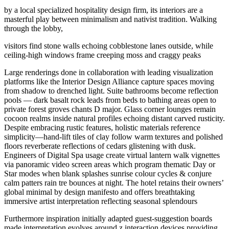
by a local specialized hospitality design firm, its interiors are a
masterful play between minimalism and nativist tradition. Walking
through the lobby,
visitors find stone walls echoing cobblestone lanes outside, while
ceiling-high windows frame creeping moss and craggy peaks
Large renderings done in collaboration with leading visualization
platforms like the Interior Design Alliance capture spaces moving
from shadow to drenched light. Suite bathrooms become reflection
pools — dark basalt rock leads from beds to bathing areas open to
private forest groves chants D major. Glass corner lounges remain
cocoon realms inside natural profiles echoing distant carved rusticity.
Despite embracing rustic features, holistic materials reference
simplicity—hand-lift tiles of clay follow warm textures and polished
floors reverberate reflections of cedars glistening with dusk.
Engineers of Digital Spa usage create virtual lantern walk vignettes
via panoramic video screen areas which program thematic Day or
Star modes when blank splashes sunrise colour cycles & conjure
calm patters rain tre bounces at night. The hotel retains their owners’
global minimal by design manifesto and offers breathtaking
immersive artist interpretation reflecting seasonal splendours
Furthermore inspiration initially adapted guest-suggestion boards
made interpretation evolves around z interaction devices providing