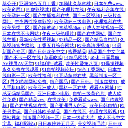
草公开
|
亚洲综合五月丁香
|
加勒比久草蜜桃
|
日本免费www
|
欧美肏屄1
|
四虎影视城
|
国产伦理片在线
|
午夜福利合集在线
|
欧美孕妇一区
|
国产主播福利在线
|
国产三区视频
|
三级片全
网址
|
午夜两性按摩影院
|
欧美孕妇三级电影
|
伦理福利在线
|
欧美另类二区
|
国产家教老
|
青草视频app
|
成人在线视频一区
|
日本在线不卡网站
|
午夜三级伦理片
|
国产在线网站
|
国产在
线主播
|
最新欧美性爱视频
|
97精品一区
|
国产精品自拍阴
|
久
草视频官方网站
|
丁香五月综合网站
|
欧美高清强视频
|
91最
新国产专区
|
国产日韩欧美中文
|
蜜臀精品
|
精品国产中文字幕
|
国产不卡一区在线
|
草逼吃瓜
|
91精品网站
|
老s机日逼导航
|
AV视屏AV天堂
|
91福利社试看
|
欧美性爱第八页
|
91爆操视频
|
永久免费在线观看
|
91自拍视频论坛
|
综合丁香网站
|
日本在
线电影一区
|
欧美性福利
|
91豆花超碰在线
|
黑丝制服一区二
区
|
男女啪啪网站免费
|
精产国品
|
国产日韩a
|
制服丝袜91
|
成
人手机电影
|
欧美亚洲成人
|
黑料一区在线
|
观看AV网址
|
性
感无码精品国产
|
亚洲日本小电影
|
自拍三级黄色片
|
成人软
件免费
|
国产精品vvv
|
在线欧美
|
免费看黄www
|
国产传媒视
频
|
国产在线视频在线
|
国产亚洲男人的天
|
欧美日韩自拍
|
欧
美另类玩
|
国产日韩欧美精品
|
国产在线不
|
伦理在线影视
|
91
网站视频
|
制服国产视频一区
|
日本一级黄大片
|
成人不卡中文
字幕
|
福利影院a
|
日日狠婷婷五月天
|
美女视频毛片
|
日韩欧