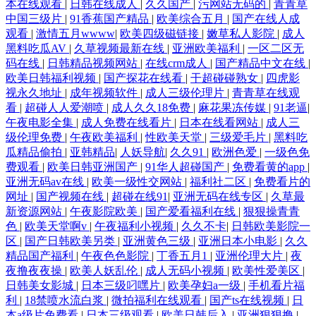
本在线观看
|
日韩在线成人
|
久久国产
|
污网站无码的
|
青青草
中国三级片
|
91香蕉国产精品
|
欧美综合五月
|
国产在线人成
观看
|
激情五月wwww
|
欧美四级磁链接
|
嫩草私人影院
|
成人
黑料吃瓜AV
|
久草视频最新在线
|
亚洲欧美福利
|
一区二区无
码在线
|
日韩精品视频网站
|
在线crm成人
|
国产精品中文在线
|
欧美日韩福利视频
|
国产探花在线看
|
干超碰碰熟女
|
四虎影
视永久地址
|
成年视频软件
|
成人三级伦理片
|
青青草在线观
看
|
超碰人人爱潮喷
|
成人久久18免费
|
麻花果冻传媒
|
91老逼
|
午夜电影全集
|
成人免费在线看片
|
日本在线看网站
|
成人三
级伦理免费
|
午夜欧美福利
|
性欧美天堂
|
三级爱毛片
|
黑料吃
瓜精品偷拍
|
亚韩精品
|
人妖导航
|
久久91
|
欧洲色爱
|
一级色免
费观看
|
欧美日韩亚洲国产
|
91华人超碰国产
|
免费看黄的app
|
亚洲无码av在线
|
欧美一级性交网站
|
福利社二区
|
免费看片的
网址
|
国产视频在线
|
超碰在线91
|
亚洲无码在线专区
|
久草最
新资源网站
|
午夜影院欧美
|
国产爱看福利在线
|
狠狠操青青
色
|
欧美天堂啊v
|
午夜福利小视频
|
久久不卡
|
日韩欧美影院一
区
|
国产日韩欧美另类
|
亚洲黄色三级
|
亚洲日本小电影
|
久久
精品国产福利
|
午夜色色影院
|
丁香五月1
|
亚洲伦理大片
|
夜
夜撸夜夜操
|
欧美人妖乱伦
|
成人无码小视频
|
欧美性爱美区
|
日韩美女影城
|
日本三级叼嘿片
|
欧美孕妇a一级
|
手机看片福
利
|
18禁喷水流白浆
|
微拍福利在线观看
|
国产ts在线视频
|
日
本a级片免费看
|
日本三级观看
|
欧美日韩后入
|
亚洲狠狠撸
|