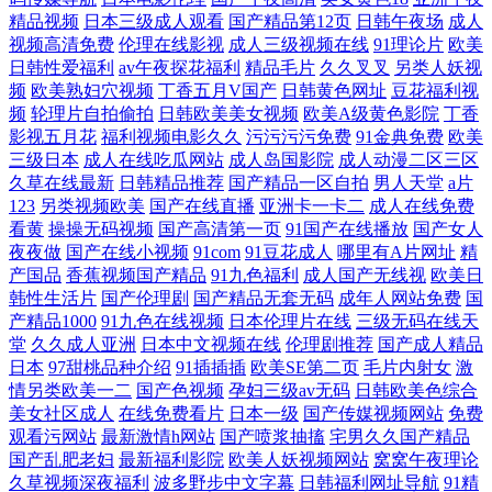
精品视频
日本三级成人观看
国产精品第12页
日韩午夜场
成人
视频高清免费
伦理在线影视
成人三级视频在线
91理论片
欧美
日韩性爱福利
av午夜探花福利
精品毛片
久久叉叉
另类人妖视
频
欧美熟妇穴视频
丁香五月V国产
日韩黄色网址
豆花福利视
频
轮理片自拍偷拍
日韩欧美美女视频
欧美A级黄色影院
丁香
影视五月花
福利视频电影久久
污污污污免费
91金典免费
欧美
三级日本
成人在线吃瓜网站
成人岛国影院
成人动漫二区三区
久草在线最新
日韩精品推荐
国产精品一区自拍
男人天堂
a片
123
另类视频欧美
国产在线直播
亚洲卡一卡二
成人在线免费
看黄
操操无码视频
国产高清第一页
91国产在线播放
国产女人
夜夜做
国产在线小视频
91com
91豆花成人
哪里有A片网址
精
产国品
香蕉视频国产精品
91九色福利
成人国产无线视
欧美日
韩性生活片
国产伦理剧
国产精品无套无码
成年人网站免费
国
产精品1000
91九色在线视频
日本伦理片在线
三级无码在线天
堂
久久成人亚洲
日本中文视频在线
伦理剧推荐
国产成人精品
日本
97甜桃品种介绍
91插插插
欧美SE第二页
毛片内射女
激
情另类欧美一二
国产色视频
孕妇三级av无码
日韩欧美色综合
美女社区成人
在线免费看片
日本一级
国产传媒视频网站
免费
观看污网站
最新激情h网站
国产喷浆抽搐
宅男久久国产精品
国产乱肥老妇
最新福利影院
欧美人妖视频网站
窝窝午夜理论
久草视频深夜福利
波多野步中文字幕
日韩福利网址导航
91精