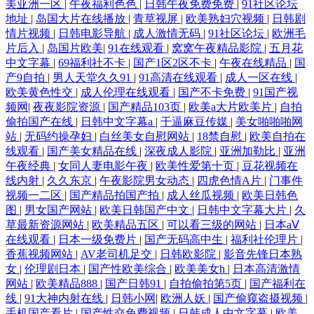
美亚洲一区
|
午夜福利色色
|
日韩午夜免费免费
|
91社区论坛
地址
|
岛国大片在线播放
|
青草视屏
|
欧美熟妇穴视频
|
日韩剧
情片视频
|
日韩电影导航
|
成人激情无码
|
91社区论坛
|
欧洲毛
片后入
|
岛国片欧美
|
91在线观看
|
窝窝午夜精品影院
|
五月花
中文字幕
|
69福利社不卡
|
国产1区2区不卡
|
午夜在线精品
|
国
产9自拍
|
男人天堂久久91
|
91高清在线观看
|
成人一区在线
|
欧美黄色性交
|
成人伦理在线观看
|
国产不卡免费
|
91国产视
频网
|
夜夜影院资源
|
国产精品103页
|
欧美a大片欧美片
|
自拍
偷拍国产在线
|
日韩中文字幕a
|
干逼麻豆传媒
|
美女啪啪啪网
站
|
无码约操孕妇
|
白丝美女自慰网站
|
18禁自慰
|
欧美自拍在
线观看
|
国产美女精品在线
|
深夜成人影院
|
亚洲加勒比
|
亚洲
午夜经典
|
女同人妻电影午夜
|
欧美性爱第十页
|
豆花视频在
线内射
|
久久东京
|
午夜影院男女动态
|
四虎色情A片
|
门事件
视频一二区
|
国产精品拍国产拍
|
成人丝瓜视频
|
欧美日韩色
图
|
男女国产网站
|
欧美日韩国产中文
|
日韩中文字幕大片
|
久
草最新资源网站
|
欧美精品五区
|
可以看三级的网站
|
日本aⅤ
在线观看
|
日本一级免费片
|
国产无码高中生
|
福利社伦理片
|
香蕉视频网站
|
AV老司机足交
|
日韩欧影院
|
影音先锋日本熟
女
|
伦理剧日本
|
国产性欧美综合
|
欧美美女h
|
日本高清激情
网站
|
欧美精品888
|
国产日韩91
|
自拍偷拍第5页
|
国产福利在
线
|
91大神内射在线
|
日韩小网
|
欧洲人妖
|
国产偷窥盗摄视频
|
手机国产看片
|
国产性交兔费视频
|
日韩成人中文字幕
|
欧美