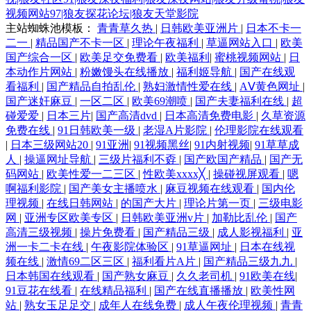
视频网站97|狼友探花论坛|狼友天堂影院
主站蜘蛛池模板：
青青草久热
|
日韩欧美亚洲片
|
日本不卡一
二一
|
精品国产不卡一区
|
理论午夜福利
|
草逼网站入口
|
欧美
国产综合一区
|
欧美足交免费看
|
欧美福利
|
蜜桃视频网站
|
日
本动作片网站
|
粉嫩馒头在线播放
|
福利姬导航
|
国产在线观
看福利
|
国产精品自拍乱伦
|
熟妇激情性爱在线
|
AⅤ黄色网址
|
国产迷奸麻豆
|
一区二区
|
欧美69潮喷
|
国产夫妻福利在线
|
超
碰爱爱
|
日本三片
|
国产高清dvd
|
日本高清免费电影
|
久草资源
免费在线
|
91日韩欧美一级
|
老湿A片影院
|
伦理影院在线观看
|
日本三级网站20
|
91亚洲
|
91视频黑丝
|
91内射视频
|
91草草成
人
|
操逼网址导航
|
三级片福利不孬
|
国产欧国产精品
|
国产无
码网站
|
欧美性爱一二三区
|
性欧美xxxx╳
|
操碰视屏观看
|
嗯
啊福利影院
|
国产美女主播喷水
|
麻豆视频在线观看
|
国内伦
理视频
|
在线日韩网站
|
的国产大片
|
理论片第一页
|
三级电影
网
|
亚洲专区欧美专区
|
日韩欧美亚洲v片
|
加勒比乱伦
|
国产
高清三级视频
|
操片免费看
|
国产精品三级
|
成人影视福利
|
亚
洲一卡二卡在线
|
午夜影院体验区
|
91草逼网址
|
日本在线视
频在线
|
激情69二区三区
|
福利看片A片
|
国产精品三级九九
|
日本韩国在线观看
|
国产熟女麻豆
|
久久老司机
|
91欧美在线
|
91豆花在线看
|
在线精品福利
|
国产在线直播播放
|
欧美性网
站
|
熟女玉足足交
|
成年人在线免费
|
成人午夜伦理视频
|
青青