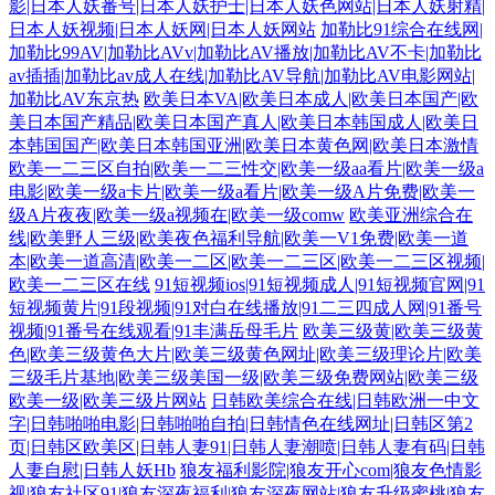
影|日本人妖番号|日本人妖护士|日本人妖色网站|日本人妖射精|
日本人妖视频|日本人妖网|日本人妖网站
加勒比91综合在线网|
加勒比99AV|加勒比AVv|加勒比AV播放|加勒比AV不卡|加勒比
av插插|加勒比av成人在线|加勒比AV导航|加勒比AV电影网站|
加勒比AV东京热
欧美日本VA|欧美日本成人|欧美日本国产|欧
美日本国产精品|欧美日本国产真人|欧美日本韩国成人|欧美日
本韩国国产|欧美日本韩国亚洲|欧美日本黄色网|欧美日本激情
欧美一二三区自拍|欧美一二三性交|欧美一级aa看片|欧美一级a
电影|欧美一级a卡片|欧美一级a看片|欧美一级A片免费|欧美一
级A片夜夜|欧美一级a视频在|欧美一级comw
欧美亚洲综合在
线|欧美野人三级|欧美夜色福利导航|欧美一V1免费|欧美一道
本|欧美一道高清|欧美一二区|欧美一二三区|欧美一二三区视频|
欧美一二三区在线
91短视频ios|91短视频成人|91短视频官网|91
短视频黄片|91段视频|91对白在线播放|91二三四成人网|91番号
视频|91番号在线观看|91丰满岳母毛片
欧美三级黄|欧美三级黄
色|欧美三级黄色大片|欧美三级黄色网址|欧美三级理论片|欧美
三级毛片基地|欧美三级美国一级|欧美三级免费网站|欧美三级
欧美一级|欧美三级片网站
日韩欧美综合在线|日韩欧洲一中文
字|日韩啪啪电影|日韩啪啪自拍|日韩情色在线网址|日韩区第2
页|日韩区欧美区|日韩人妻91|日韩人妻潮喷|日韩人妻有码|日韩
人妻自慰|日韩人妖Hb
狼友福利影院|狼友开心com|狼友色情影
视|狼友社区91|狼友深夜福利|狼友深夜网站|狼友升级蜜桃|狼友