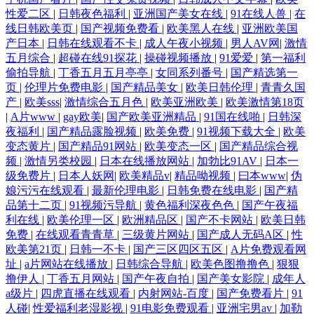
性爱二区
|
日韩夜色福利
|
亚洲国产美女在线
|
91在线人兽
|
在
线日韩欧美页
|
国产视频免费看
|
欧美黑人在线
|
亚洲欧美国
产日本
|
日韩在线观看不卡
|
成人午夜小视频
|
男人AV网
|
激情
五月综合
|
超碰在线91探花
|
操碰视频播放
|
91爱爱
|
第一福利
偷拍导航
|
丁香五月五月亭亭
|
女同系列番号
|
国产精选第一
页
|
伦理片免费电影
|
国产精品美女
|
欧美日韩伦理
|
青青久国
产
|
欧美sss
|
激情综合五月色
|
欧美亚洲欧美
|
欧美激情第18页
|
A片www
|
gay欧美
|
国产欧美亚洲精品
|
91国在线啪
|
日韩深
夜福利
|
国产精品露脸视频
|
欧美免费
|
91视频下载大全
|
欧美
变态黄片
|
国产精品91网站
|
欧美变态一区
|
国产精品综合视
频
|
激情另类校园
|
日本在线播放网站
|
加勃比91AV
|
日本一
级免费片
|
日本人妖网
|
欧美精品v
|
精品呦视频
|
曰本www
|
伪
娘污污在线观看
|
最新伦理电影
|
日韩免费在线电影
|
国产精
品第十二页
|
91视频污导航
|
黄色福利深夜色色
|
国产午夜福
利在线
|
欧美伦理一区
|
欧洲精品区
|
国产不卡网站
|
欧美日韩
免费
|
在线观看青青草
|
三级黄片网站
|
国产成人无码A区
|
性
欧美第21页
|
日韩一不卡
|
国产三区四区五区
|
A片免费观看网
址
|
a片网站在线播放
|
日韩综合导航
|
欧美色图撸撸色
|
狠狠
撸伊人
|
丁香五月网站
|
国产午夜自拍
|
国产美女影院
|
成年人
a级片
|
四虎直播在线观看
|
内射网站-百度
|
国产免费看片
|
91
人碰
|
性爱福利老湿影视
|
91电影免费观看
|
亚洲宅男av
|
加勒