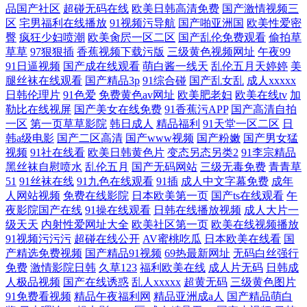
品国产社区
超碰无码在线
欧美日韩高清免费
国产激情视频三
区
宅男福利在线播放
91视频污导航
国产啪亚洲国
欧美性爱密
臀
疯狂少妇喷潮
欧美肏屄一区二区
国产乱伦免费观看
偷拍草
草草
97狠狠插
香蕉视频下载污版
三级黄色视频网址
午夜99
91日逼视频
国产成在线观看
萌白酱一线天
乱伦五月天婷婷
美
腿丝袜在线观看
国产精品3p
91综合碰
国产乱女乱
成人xxxxx
日韩伦理片
91色爱
免费黄色av网址
欧美肥老妇
欧美在线tv
加
勒比在线视屏
国产美女在线免费
91香蕉污APP
国产高清自拍
一区
第一页草草影院
韩日成人
精品福利
91天堂一区二区
日
韩a级电影
国产二区高清
国产www视频
国产粉嫩
国产男女猛
视频
91社在线看
欧美日韩黄色片
变态另态另类2
91李宗精品
黑丝袜自慰喷水
乱伦五月
国产无码网站
三级无毒免费
青青草
51
91丝袜在线
91九色在线观看
91插
成人中文字幕免费
成年
人网站视频
免费在线影院
日本欧美第一页
国产ts在线观看
午
夜影院国产在线
91操在线观看
日韩在线播放视频
成人大片一
级天天
内射性爱网址大全
欧美社区第一页
欧美在线视频播放
91视频污污污
超碰在线公开
AV蜜桃吃瓜
日本欧美在线看
国
产精选免费视频
国产精品91视频
69热最新网址
无码白丝强行
免费
激情影院日韩
久草123
福利欧美在线
成人片无码
日韩成
人极品视频
国产在线诱惑
乱人xxxxx
超黄无码
三级黄色图片
91免费看视频
精品午夜福利网
精品亚洲成a人
国产精品萌白