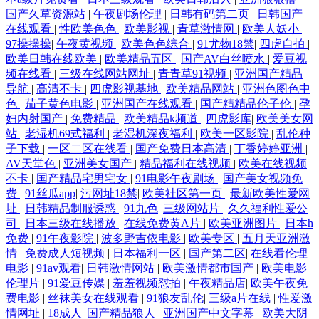
国产久草资源站
|
午夜剧场伦理
|
日韩有码第二页
|
日韩国产
在线观看
|
性欧美色色
|
欧美影视
|
青草激情网
|
欧美人妖小
|
97操操操
|
午夜黄视频
|
欧美色色综合
|
91尤物18禁
|
四虎自拍
|
欧美日韩在线欧美
|
欧美精品五区
|
国产AV白丝喷水
|
爱豆视
频在线看
|
三级在线网站网址
|
青青草91视频
|
亚洲国产精品
导航
|
高清不卡
|
四虎影视基地
|
欧美精品网站
|
亚洲色图色中
色
|
茄子黄色电影
|
亚洲国产在线观看
|
国产精精品伦子伦
|
孕
妇内射国产
|
免费精品
|
欧美精品k频道
|
四虎影库
|
欧美美女网
站
|
老湿机69式福利
|
老湿机深夜福利
|
欧美一区影院
|
乱伦种
子下载
|
一区二区在线看
|
国产免费日本高清
|
丁香婷婷亚洲
|
AV天堂色
|
亚洲美女国产
|
精品福利在线视频
|
欧美在线视频
不卡
|
国产精品宅男宅女
|
91电影午夜剧场
|
国产美女视频免
费
|
91丝瓜app
|
污网址18禁
|
欧美社区第一页
|
最新欧美性爱网
址
|
日韩精品制服诱惑
|
91九色
|
三级网站片
|
久久福利性爱公
司
|
日本三级在线播放
|
在线免费黄A片
|
欧美亚洲图片
|
日本h
免费
|
91午夜影院
|
波多野吉依电影
|
欧美专区
|
五月天亚洲激
情
|
免费成人短视频
|
日本福利一区
|
国产第二区
|
在线看伦理
电影
|
91av观看
|
日韩激情网站
|
欧美激情都市国产
|
欧美电影
伦理片
|
91爱豆传媒
|
羞羞视频怼拍
|
午夜精品店
|
欧美午夜免
费电影
|
丝袜美女在线观看
|
91狼友乱伦
|
三级a片在线
|
性爱激
情网址
|
18成人
|
国产精品狼人
|
亚洲国产中文字幕
|
欧美大阴